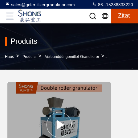
sales@gcfertilizergranulator.com
86--15286833220
Zitat
Produits
>
>
>
Haus
Produits
Verbunddüngemittel-Granulierer
Oblate Verbunddü