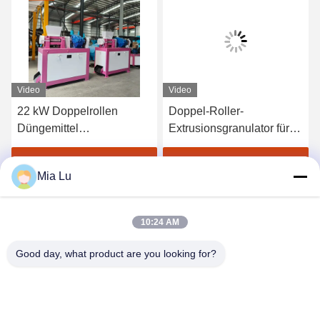
Video
Video
22 kW Doppelrollen
Doppel-Roller-
Düngemittel
Extrusionsgranulator für
Granulationsmaschine für
Zusammengesetzte
Trockengranulation mit
Düngemittel ohne
Erhalten Sie besten Preis
Erhalten Sie besten Preis
Mia Lu
Kohlenstoffstahlkonstruktion
Trocknungsverfahren
10:24 AM
Good day, what product are you looking for?
ZHENGZHOU SHENGHONG HEAVY
INDUSTRY TECHNOLOGY CO., LTD.