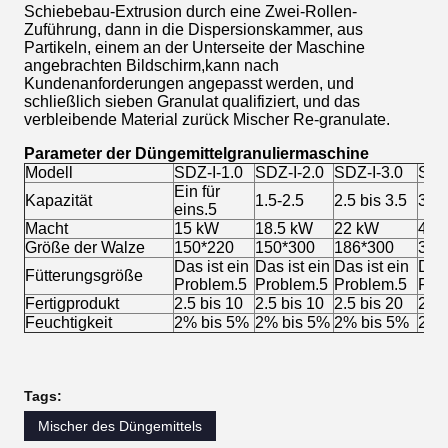
Schiebebau-Extrusion durch eine Zwei-Rollen-
Zuführung, dann in die Dispersionskammer, aus
Partikeln, einem an der Unterseite der Maschine
angebrachten Bildschirm,kann nach
Kundenanforderungen angepasst werden, und
schließlich sieben Granulat qualifiziert, und das
verbleibende Material zurück Mischer Re-granulate.
Parameter der Düngemittelgranuliermaschine
Modell
SDZ-I-1.0
SDZ-I-2.0
SDZ-I-3.0
SDZ
Ein für
Kapazität
1.5-2.5
2.5 bis 3.5
3.5 
eins.5
Macht
15 kW
18.5 kW
22 kW
45 
Größe der Walze
150*220
150*300
186*300
300
Das ist ein
Das ist ein
Das ist ein
Das 
Fütterungsgröße
Problem.5
Problem.5
Problem.5
Pro
Fertigprodukt
2.5 bis 10
2.5 bis 10
2.5 bis 20
2.5 
Feuchtigkeit
2% bis 5%
2% bis 5%
2% bis 5%
2% 
Tags:
Mischer des Düngemittels