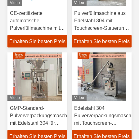
Video
Video
CE-zertifizierte
Pulverfüllmaschine aus
automatische
Edelstahl 304 mit
Pulverfüllmaschine mit
Touchscreen-Steuerung
Edelstahl 304 und
für 400-3500
Erhalten Sie besten Preis
Erhalten Sie besten Preis
Touchscreen-Steuerung
Beutel/Stunde
Video
Video
GMP-Standard-
Edelstahl 304
Pulververpackungsmaschine
Pulververpackungsmaschine
mit Edelstahl 304 für
mit Touchscreen-
Hochgeschwindigkeitsdosis
Steuerung für 400-3500
Erhalten Sie besten Preis
Erhalten Sie besten Preis
und -füllung von 400-
Beutel pro Stunde