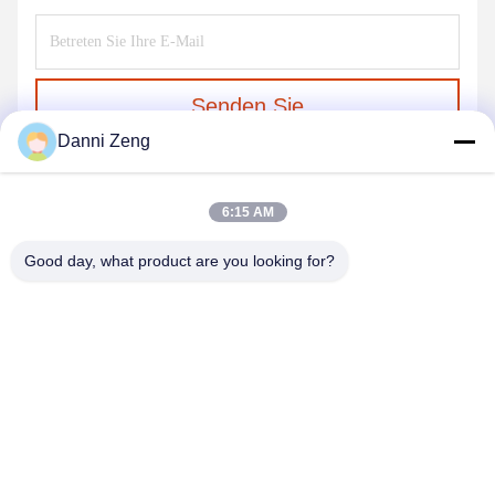
Senden Sie
Danni Zeng
6:15 AM
Good day, what product are you looking for?
ZHENGZHOU SHENGHONG HEAVY
INDUSTRY TECHNOLOGY CO., LTD.
sales@gcfertilizergranulator.com
86--15286833220
Nr. 416, 9. Etage, Gebäude B, Shenglong Central Plaza,