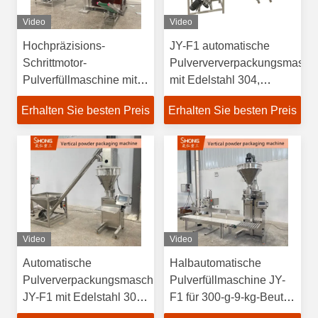
Video
Video
Hochpräzisions-
JY-F1 automatische
Schrittmotor-
Pulverververpackungsmasch
Pulverfüllmaschine mit
mit Edelstahl 304,
Dosisgenauigkeit von
Touchscreen-Steuerung
Erhalten Sie besten Preis
Erhalten Sie besten Preis
1,0 Grad und Edelstahl
und 300 g bis 9 kg
304 für Lebensmittel
Kapazität
Video
Video
Automatische
Halbautomatische
Pulververpackungsmaschine
Pulverfüllmaschine JY-
JY-F1 mit Edelstahl 304,
F1 für 300-g-9-kg-Beutel
400–3500
mit Touchscreen-