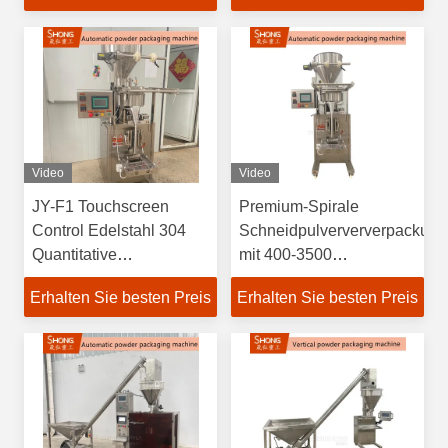
3500 Beuteln pro Stunde
Video
Video
JY-F1 Touchscreen
Premium-Spirale
Control Edelstahl 304
Schneidpulverververpackun
Quantitative
mit 400-3500
Pulverfüllung mit 400-
Beuteln/Stunde,
Erhalten Sie besten Preis
Erhalten Sie besten Preis
3500 Beutel pro Stunde
Edelstahl 304 und
Kapazität
OEM/ODM-Anpassung