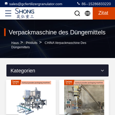
sales@gcfertilizergranulator.com
86--15286833220
Zitat
Verpackmaschine des Düngemittels
>
>
Haus
Produits
CHINA Verpackmaschine Des
Düngemittels
Kategorien