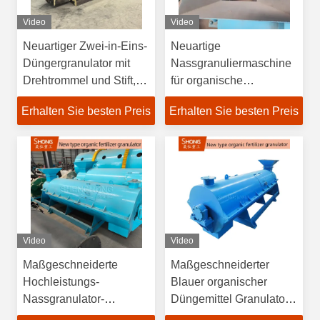
Video
Video
Neuartiger Zwei-in-Eins-
Neuartige
Düngergranulator mit
Nassgranuliermaschine
Drehtrommel und Stift,
für organische
hoher Granulationsrate
Düngemittel mit
Erhalten Sie besten Preis
Erhalten Sie besten Preis
≥90 % und
Hochgeschwindigkeits-
austauschbaren
Rotationsrührwerk und
Wolframkarbidstiften für
einer Kapazität von 1–5
15–25 % Feuchtigkeit
Tonnen pro Stunde für
einen
Feuchtigkeitsgehalt von
20–40 %
Video
Video
Maßgeschneiderte
Maßgeschneiderter
Hochleistungs-
Blauer organischer
Nassgranulator-
Düngemittel Granulator
Maschine für organische
mit 100% organischem