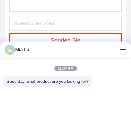
Senden Sie
Mia Lu
11:37 AM
Good day, what product are you looking for?
ZHENGZHOU SHENGHONG HEAVY
INDUSTRY TECHNOLOGY CO., LTD.
sales@gcfertilizergranulator.com
86--15286833220