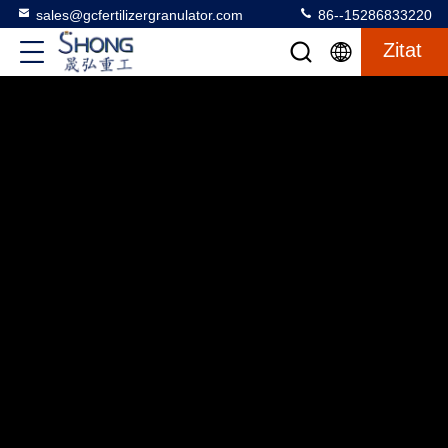
sales@gcfertilizergranulator.com
86--15286833220
Zitat