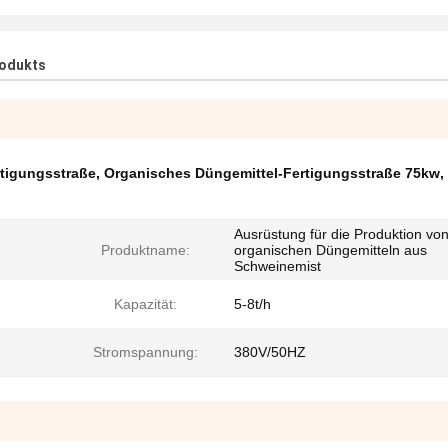
rodukts
tigungsstraße
,
Organisches Düngemittel-Fertigungsstraße 75kw
,
Ausrüstung für die Produktion vo
Produktname:
organischen Düngemitteln aus
Schweinemist
Kapazität:
5-8t/h
Stromspannung:
380V/50HZ