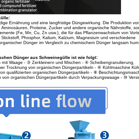
ülle
:
dige Ernährung und eine langfristige Düngewirkung. Die Produktion vo
r Aminosäuren, Proteine, Zucker und andere organische Nährstoffe, s
lemente (Fe, Mn, Cu, Zn usw.), die für das Pflanzenwachstum von Vortei
 Stickstoff, Phosphor, Kalium, Kalzium, Magnesium und verschiedene
 organischer Dünger im Vergleich zu chemischem Dünger langsam hum
ischen Dünger aus Schweinegülle ist wie folgt:
 mit Waage - ③ Zerkleinern und Mischen - ④ Scheibengranulierung,
kner Trocknung von organischen Düngerpartikeln - ⑥ Kühlmaschine Kü
on qualifizierten organischen Düngerpartikeln - ⑧ Beschichtungsmasc
len von organischen Düngerpartikeln durch Verpackungswaage - ⑩ Vers