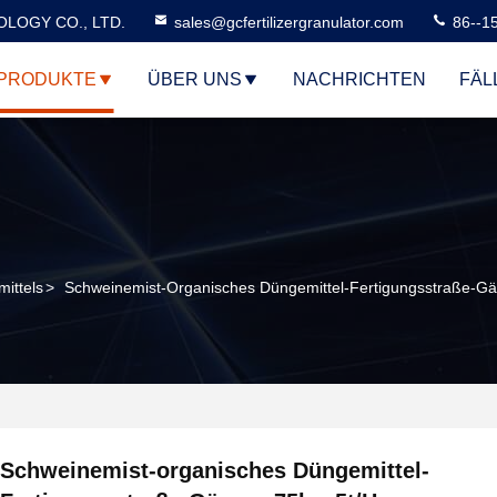
LOGY CO., LTD.
sales@gcfertilizergranulator.com
86--1
PRODUKTE
ÜBER UNS
NACHRICHTEN
FÄL
ittels
>
Schweinemist-Organisches Düngemittel-Fertigungsstraße-Gä
Schweinemist-organisches Düngemittel-