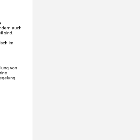
n
ondern auch
l sind.
isch im
hlung von
hine
iegelung.