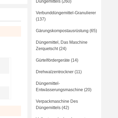
Düngemittels
(260)
Verbunddüngemittel-Granulierer
(137)
Gärungskompostausrüstung
(65)
Düngemittel, Das Maschine
Zerquetscht
(24)
Gürtelfördergeräte
(14)
n
Drehwalzentrockner
(11)
Düngemittel-
Entwässerungsmaschine
(20)
Verpackmaschine Des
Düngemittels
(42)