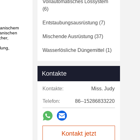
Vollautomatisches Lossystem
(6)
Entstaubungsausrüstung
(7)
rganischem
ganischen
Mischende Ausrüstung
(37)
cher,
lung,
Wasserlösliche Düngemittel
(1)
Kontakte
Kontakte:
Miss. Judy
Telefon:
86--15286833220
Kontakt jetzt