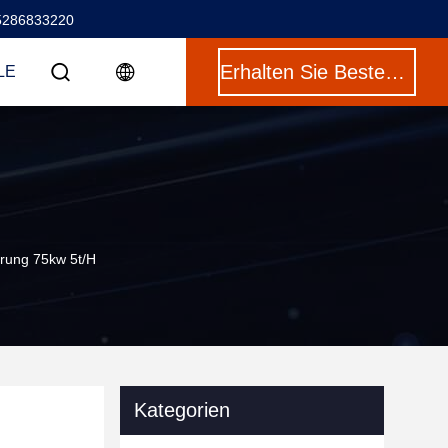
5286833220
Erhalten Sie Besten Preis
LE
rung 75kw 5t/H
Kategorien