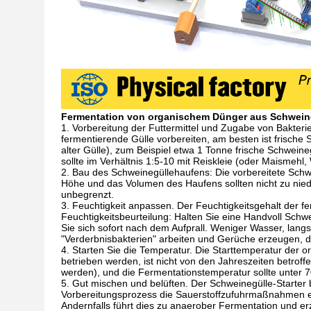
Fermentation von organischem Dünger aus Schwein
1. Vorbereitung der Futtermittel und Zugabe von Bakterie
fermentierende Gülle vorbereiten, am besten ist frische 
alter Gülle), zum Beispiel etwa 1 Tonne frische Schwein
sollte im Verhältnis 1:5-10 mit Reiskleie (oder Maismehl
2. Bau des Schweinegüllehaufens: Die vorbereitete Schw
Höhe und das Volumen des Haufens sollten nicht zu nied
unbegrenzt.
3. Feuchtigkeit anpassen. Der Feuchtigkeitsgehalt der f
Feuchtigkeitsbeurteilung: Halten Sie eine Handvoll Schwe
Sie sich sofort nach dem Aufprall. Weniger Wasser, lan
"Verderbnisbakterien" arbeiten und Gerüche erzeugen, d
4. Starten Sie die Temperatur. Die Starttemperatur der o
betrieben werden, ist nicht von den Jahreszeiten betrof
werden), und die Fermentationstemperatur sollte unter 
5. Gut mischen und belüften. Der Schweinegülle-Starter b
Vorbereitungsprozess die Sauerstoffzufuhrmaßnahmen er
Andernfalls führt dies zu anaerober Fermentation und e