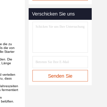
Verschicken Sie uns
e die zu
ls die von
le-Starter
den. Die
m, Länge
d verteilen
Senden Sie
zu, dass
Jahreszeiten
 fermentiert
im
belüften.