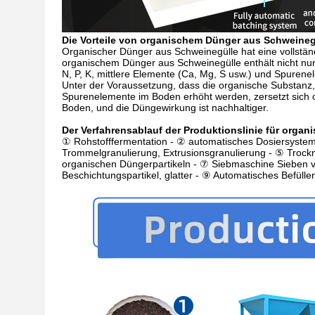
Die Vorteile von organischem Dünger aus Schweineg
Organischer Dünger aus Schweinegülle hat eine vollstän
organischem Dünger aus Schweinegülle enthält nicht nu
N, P, K, mittlere Elemente (Ca, Mg, S usw.) und Spurene
Unter der Voraussetzung, dass die organische Substanz,
Spurenelemente im Boden erhöht werden, zersetzt sich
Boden, und die Düngewirkung ist nachhaltiger.
Der Verfahrensablauf der Produktionslinie für organ
① Rohstofffermentation - ② automatisches Dosiersystem
Trommelgranulierung, Extrusionsgranulierung - ⑤ Troc
organischen Düngerpartikeln - ⑦ Siebmaschine Sieben v
Beschichtungspartikel, glatter - ⑨ Automatisches Befül