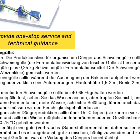
egülle
:
n: Die Produktionslinie für organischen Dünger aus Schweinegülle sollt
Schweinegülle (die Fermentationswirkung von frischer Gülle ist besser a
egülle plus 0,25 kg Schweinegülle-Fermentationsmittel. Der Schweinegül
, Weizenkleie) gemischt werden.
einegülle sollte während der Ausbringung der Bakterien aufgebaut wer
rig oder zu klein sein. Anforderungen: Haufenhöhe 1,5-2 m, Breite 2 
ermentierten Schweinegülle sollte bei 40-65 % gehalten werden.
inegülle fest, sehen Sie das Wasserzeichen, aber tropfen Sie nicht, un
gsame Fermentation, mehr Wasser, schlechte Belüftung, führen auch da
aher müssen wir den Feuchtigkeitsgehalt erfassen.
rganischen Düngerproduktion sollte über 15 °C liegen (sie kann in vier 
fen und sollte im Winter möglichst in Innenräumen oder im Gewächshaus
70-75 °C gehalten werden.
enötigt eine gute (Verbrauchs-)Sauerstofffermentation, daher sollten 
höht und es ist angebracht, gut zu mischen, häufig zu wenden und zu 
rzeugt Gerüche, was die Wirkung des Düngers beeinträchtigt.