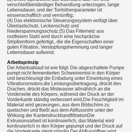
verschleißbeständiger Behandlung unterzogen, lange 
Lebensdauer, und der Tonhöhenparameter ist 
wissenschaftlich und vernünftig;
(4) Das elektronische Steuerungssystem verfügt über 
Überlastschutz, Leckenschutz und 
Niederspannungsschutz.(5) Das Filternetz aus 
rostfreiem Stahl wird durch eine hochpräzise 
Stripformform gefertigt., die die Eigenschaften einer 
guten Filtration, Verstopfungshemmung und langer 
Lebensdauer aufweist;
Arbeitsprinzip
Der Arbeitsablauf ist wie folgt: Die abgeschaltete Pumpe 
pumpt nicht fermentierten Schweinemist in den Körper 
und beschleunigt die Entladung unter Einwirkung eines 
Vibrationsmotors.die Leistungsübertragung, drückt den 
Drachen, drückt das Mistwasser allmählich an die 
Vorderseite des Körpers, während der Druck an der 
Vorderkante ständig verbessert wird,Die Feuchtigkeit im 
Material wird gezwungen, aus dem Bildschirm zu 
quetschen und fließt aus dem Abflussrohr unter der 
Wirkung der KantendruckbandfiltrationDie 
Extrusionsarbeit ist kontinuierlich, das Material wird 
kontinuierlich in den Körper gepumpt und der Druck auf 
die Vorderkante steigt ständig.Der Abflussöffner wird 