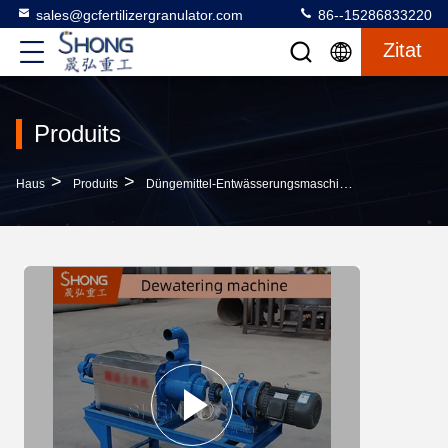
sales@gcfertilizergranulator.com
86--15286833220
Zitat
Produits
>
>
>
Haus
Produits
Düngemittel-Entwässerungsmaschine
Vieh-Hühne