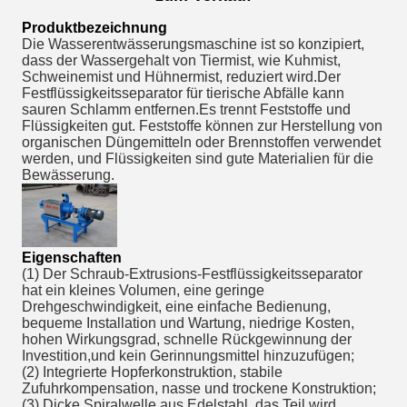
Produktbezeichnung
Die Wasserentwässerungsmaschine ist so konzipiert, 
dass der Wassergehalt von Tiermist, wie Kuhmist, 
Schweinemist und Hühnermist, reduziert wird.Der 
Festflüssigkeitsseparator für tierische Abfälle kann 
sauren Schlamm entfernen.Es trennt Feststoffe und 
Flüssigkeiten gut. Feststoffe können zur Herstellung von 
organischen Düngemitteln oder Brennstoffen verwendet 
werden, und Flüssigkeiten sind gute Materialien für die 
Bewässerung.
Eigenschaften
(1) Der Schraub-Extrusions-Festflüssigkeitsseparator 
hat ein kleines Volumen, eine geringe 
Drehgeschwindigkeit, eine einfache Bedienung, 
bequeme Installation und Wartung, niedrige Kosten, 
hohen Wirkungsgrad, schnelle Rückgewinnung der 
Investition,und kein Gerinnungsmittel hinzuzufügen;
(2) Integrierte Hopferkonstruktion, stabile 
Zufuhrkompensation, nasse und trockene Konstruktion;
(3) Dicke Spiralwelle aus Edelstahl, das Teil wird 