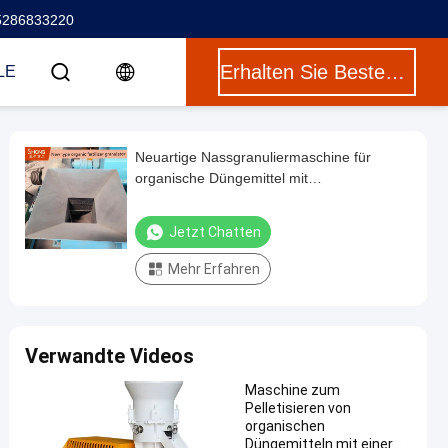
5286833220
Erhalten Sie Besten Preis
LE
Neuartige Nassgranuliermaschine für
organische Düngemittel mit
Hochgeschwindigkeits-Rotationsrührwerk
und einer Kapazität von 1–5 Tonnen pro
Jetzt Chatten
Stunde für einen Feuchtigkeitsgehalt von
20–40 %
Mehr Erfahren
Verwandte Videos
Maschine zum
Pelletisieren von
organischen
Düngemitteln mit einer