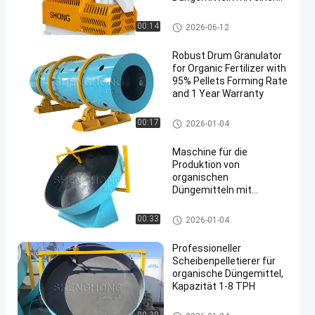
Kapazität von 1 bis 4
Tonnen pro Stunde und
Granulierer des organischen D
00:14
2026-06-12
einer Granulationsrate
üngemittels
von ≥ 95%
Robust Drum Granulator
for Organic Fertilizer with
95% Pellets Forming Rate
and 1 Year Warranty
Granulierer des organischen D
00:17
2026-01-04
üngemittels
Maschine für die
Produktion von
organischen
Düngemitteln mit
Scheibengranulator
Granulierer des organischen D
00:33
2026-01-04
üngemittels
Professioneller
Scheibenpelletierer für
organische Düngemittel,
Kapazität 1-8 TPH
Granulierer des organischen D