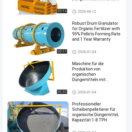
Kapazität von 1 bis 4
Tonnen pro Stunde und
Granulierer des organischen D
00:14
2026-06-12
einer Granulationsrate
üngemittels
von ≥ 95%
Robust Drum Granulator
for Organic Fertilizer with
95% Pellets Forming Rate
and 1 Year Warranty
Granulierer des organischen D
00:17
2026-01-04
üngemittels
Maschine für die
Produktion von
organischen
Düngemitteln mit
Scheibengranulator
Granulierer des organischen D
00:33
2026-01-04
üngemittels
Professioneller
Scheibenpelletierer für
organische Düngemittel,
Kapazität 1-8 TPH
Granulierer des organischen D