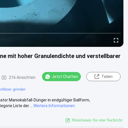
e mit hoher Granulendichte und verstellbarer
Jetzt Chatten
Teilen
216 Ansichten
ertilizer grinder
ator Maniokabfall-Dünger in endgültiger Ballform,
orie Liste der ...
Weitere Informationen
Hinterlassen Sie eine Nachricht.