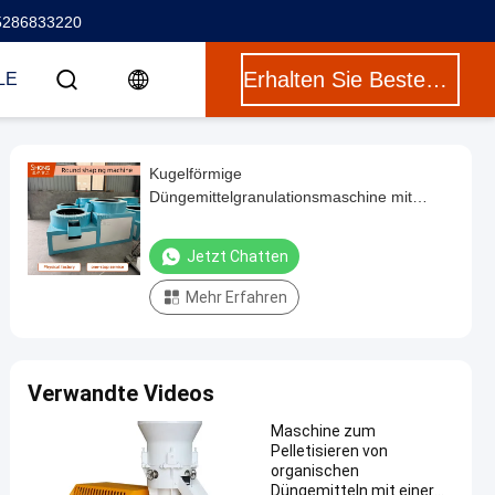
5286833220
Erhalten Sie Besten Preis
LE
Kugelförmige
Düngemittelgranulationsmaschine mit
hoher Granulendichte und verstellbarer
Feuchtigkeit
Jetzt Chatten
Mehr Erfahren
Verwandte Videos
Maschine zum
Pelletisieren von
organischen
Düngemitteln mit einer