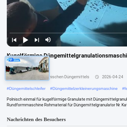
Kugelförmige Düngemittelgranulationsmaschin
Feuchtigkeit
Granulierer des organischen Düngemittels
2026-04-24
#
Düngemittelschleifer
#
Düngemittelzerkleinerungsmaschine
#
f
Polnisch einmal für kugelförmige Granulate mit Düngemittelgranul
Rundformmaschine Rohmaterial für Düngemittelgranulator Nr. Kateg
Nachrichten des Besuchers