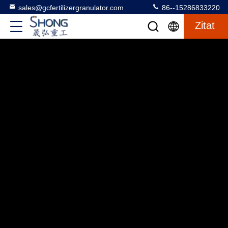
sales@gcfertilizergranulator.com
86--15286833220
Zitat