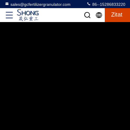
sales@gcfertilizergranulator.com
86--15286833220
Zitat