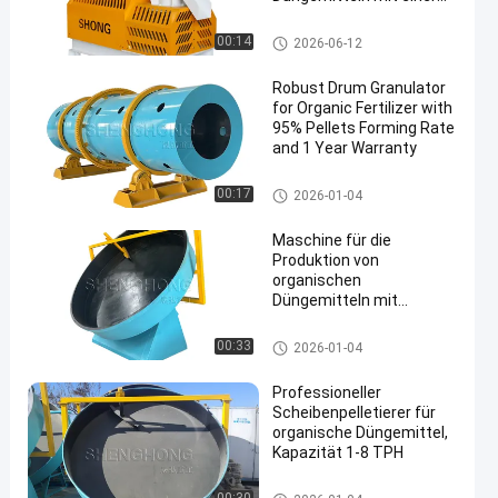
Kapazität von 1 bis 4
Tonnen pro Stunde und
Granulierer des organischen D
00:14
2026-06-12
einer Granulationsrate
üngemittels
von ≥ 95%
Robust Drum Granulator
for Organic Fertilizer with
95% Pellets Forming Rate
and 1 Year Warranty
Granulierer des organischen D
00:17
2026-01-04
üngemittels
Maschine für die
Produktion von
organischen
Düngemitteln mit
Scheibengranulator
Granulierer des organischen D
00:33
2026-01-04
üngemittels
Professioneller
Scheibenpelletierer für
organische Düngemittel,
Kapazität 1-8 TPH
Granulierer des organischen D