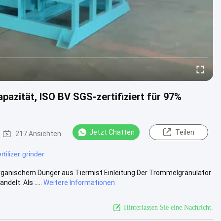
azität, ISO BV SGS-zertifiziert für 97%
Jetzt Chatten
Teilen
217 Ansichten
ertilizer grinder
ganischem Dünger aus Tiermist Einleitung Der Trommelgranulator
elt. Als .....
Weitere Informationen
Hinterlassen Sie eine Nachricht.