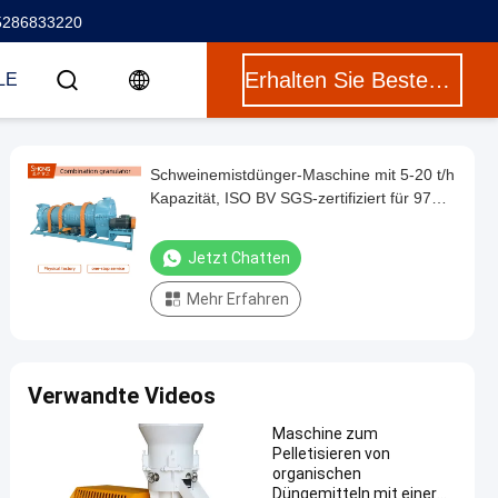
5286833220
Erhalten Sie Besten Preis
LE
Schweinemistdünger-Maschine mit 5-20 t/h
Kapazität, ISO BV SGS-zertifiziert für 97%
Fertigprodukt-Rate
Jetzt Chatten
Mehr Erfahren
Verwandte Videos
Maschine zum
Pelletisieren von
organischen
Düngemitteln mit einer