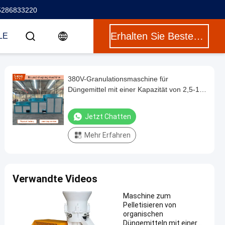
5286833220
Erhalten Sie Besten Preis
LE
380V-Granulationsmaschine für
Düngemittel mit einer Kapazität von 2,5-10
Tonnen pro Stunde und einem Material aus
Kohlenstoffstahl oder Edelstahl
Jetzt Chatten
Mehr Erfahren
Verwandte Videos
Maschine zum
Pelletisieren von
organischen
Düngemitteln mit einer