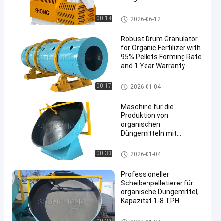
Kapazität von 1 bis 4
Tonnen pro Stunde und
Granulierer des organischen D
00:14
2026-06-12
einer Granulationsrate
üngemittels
von ≥ 95%
Robust Drum Granulator
for Organic Fertilizer with
95% Pellets Forming Rate
and 1 Year Warranty
Granulierer des organischen D
00:17
2026-01-04
üngemittels
Maschine für die
Produktion von
organischen
Düngemitteln mit
Scheibengranulator
Granulierer des organischen D
00:33
2026-01-04
üngemittels
Professioneller
Scheibenpelletierer für
organische Düngemittel,
Kapazität 1-8 TPH
Granulierer des organischen D