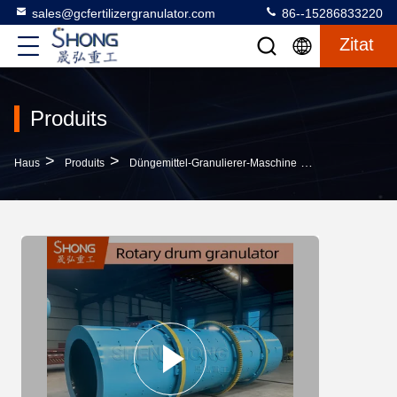
sales@gcfertilizergranulator.com
86--15286833220
Zitat
Produits
>
>
>
Haus
Produits
Düngemittel-Granulierer-Maschine
8t/H 11.5r/Min