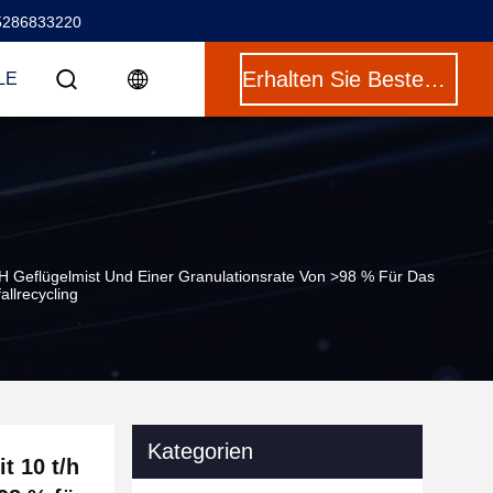
5286833220
Erhalten Sie Besten Preis
LE
/h Geflügelmist Und Einer Granulationsrate Von >98 % Für Das
allrecycling
Kategorien
t 10 t/h