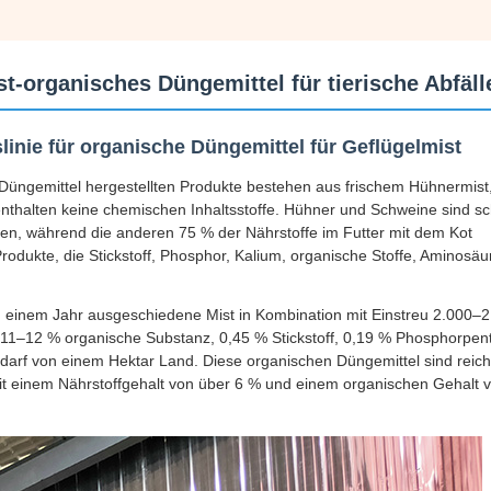
st-organisches Düngemittel für tierische Abfäll
inie für organische Düngemittel für Geflügelmist
e Düngemittel hergestellten Produkte bestehen aus frischem Hühnermist
nthalten keine chemischen Inhaltsstoffe. Hühner und Schweine sind sc
en, während die anderen 75 % der Nährstoffe im Futter mit dem Kot
dukte, die Stickstoff, Phosphor, Kalium, organische Stoffe, Aminosäu
n einem Jahr ausgeschiedene Mist in Kombination mit Einstreu 2.000–2
 11–12 % organische Substanz, 0,45 % Stickstoff, 0,19 % Phosphorpent
darf von einem Hektar Land. Diese organischen Düngemittel sind reic
mit einem Nährstoffgehalt von über 6 % und einem organischen Gehalt 