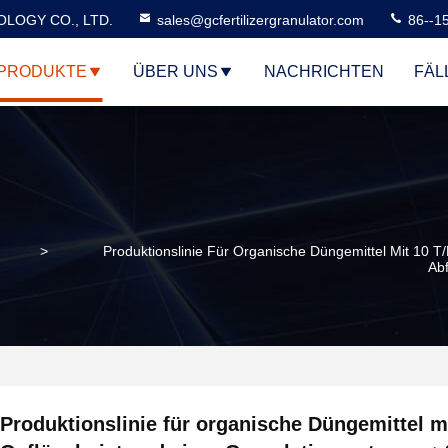
LOGY CO., LTD.
sales@gcfertilizergranulator.com
86--1
PRODUKTE
ÜBER UNS
NACHRICHTEN
FÄL
>
Produktionslinie Für Organische Düngemittel Mit 10 T
Abf
Produktionslinie für organische Düngemittel mi