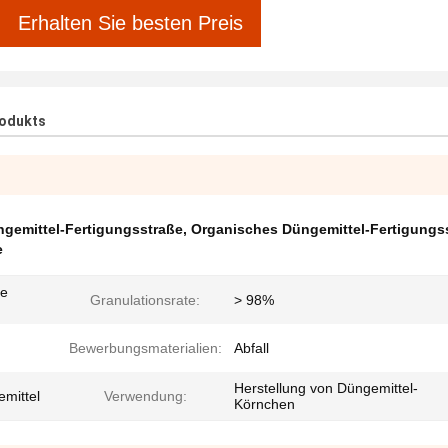
Erhalten Sie besten Preis
rodukts
ngemittel-Fertigungsstraße
,
Organisches Düngemittel-Fertigungss
e
he
Granulationsrate:
> 98%
Bewerbungsmaterialien:
Abfall
Herstellung von Düngemittel-
mittel
Verwendung:
Körnchen