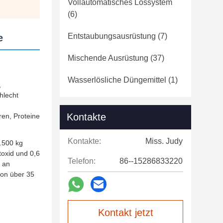
Vollautomatisches Lossystem
(6)
Entstaubungsausrüstung
(7)
e
Mischende Ausrüstung
(37)
Wasserlösliche Düngemittel
(1)
,
hlecht
Kontakte
ren, Proteine
Kontakte:
Miss. Judy
.500 kg
oxid und 0,6
Telefon:
86--15286833220
h an
von über 35
Kontakt jetzt