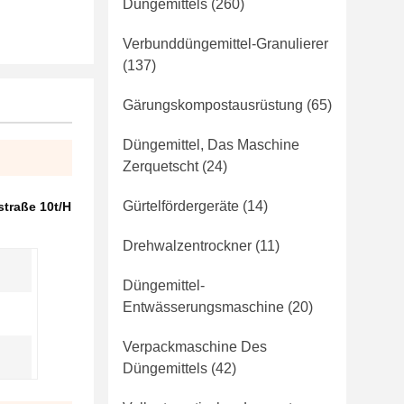
Düngemittels
(260)
Verbunddüngemittel-Granulierer
(137)
Gärungskompostausrüstung
(65)
Düngemittel, Das Maschine
Zerquetscht
(24)
Gürtelfördergeräte
(14)
traße 10t/H
Drehwalzentrockner
(11)
Düngemittel-
Entwässerungsmaschine
(20)
Verpackmaschine Des
Düngemittels
(42)