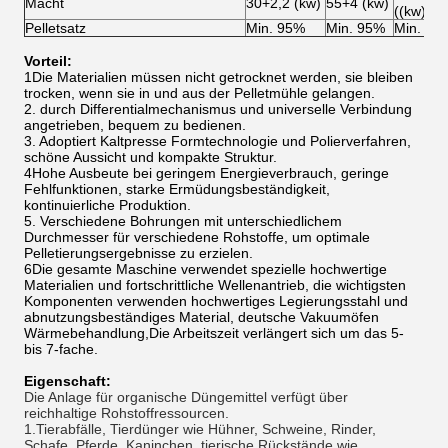
Macht
30+2,2 (kw)
55+4 (kw)
((kw)
Pelletsatz
Min. 95%
Min. 95%
Min. 95
Vorteil:
1Die Materialien müssen nicht getrocknet werden, sie bleiben
trocken, wenn sie in und aus der Pelletmühle gelangen.
2. durch Differentialmechanismus und universelle Verbindung
angetrieben, bequem zu bedienen.
3. Adoptiert Kaltpresse Formtechnologie und Polierverfahren,
schöne Aussicht und kompakte Struktur.
4Hohe Ausbeute bei geringem Energieverbrauch, geringe
Fehlfunktionen, starke Ermüdungsbeständigkeit,
kontinuierliche Produktion.
5. Verschiedene Bohrungen mit unterschiedlichem
Durchmesser für verschiedene Rohstoffe, um optimale
Pelletierungsergebnisse zu erzielen.
6Die gesamte Maschine verwendet spezielle hochwertige
Materialien und fortschrittliche Wellenantrieb, die wichtigsten
Komponenten verwenden hochwertiges Legierungsstahl und
abnutzungsbeständiges Material, deutsche Vakuumöfen
Wärmebehandlung,Die Arbeitszeit verlängert sich um das 5-
bis 7-fache.
Eigenschaft:
Die Anlage für organische Düngemittel verfügt über
reichhaltige Rohstoffressourcen.
1.Tierabfälle, Tierdünger wie Hühner, Schweine, Rinder,
Schafe, Pferde, Kaninchen, tierische Rückstände wie