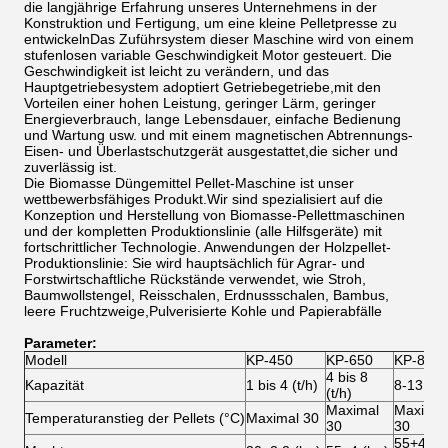
die langjährige Erfahrung unseres Unternehmens in der
Konstruktion und Fertigung, um eine kleine Pelletpresse zu
entwickelnDas Zuführsystem dieser Maschine wird von einem
stufenlosen variable Geschwindigkeit Motor gesteuert. Die
Geschwindigkeit ist leicht zu verändern, und das
Hauptgetriebesystem adoptiert Getriebegetriebe,mit den
Vorteilen einer hohen Leistung, geringer Lärm, geringer
Energieverbrauch, lange Lebensdauer, einfache Bedienung
und Wartung usw. und mit einem magnetischen Abtrennungs-
Eisen- und Überlastschutzgerät ausgestattet,die sicher und
zuverlässig ist.
Die Biomasse Düngemittel Pellet-Maschine ist unser
wettbewerbsfähiges Produkt.Wir sind spezialisiert auf die
Konzeption und Herstellung von Biomasse-Pellettmaschinen
und der kompletten Produktionslinie (alle Hilfsgeräte) mit
fortschrittlicher Technologie. Anwendungen der Holzpellet-
Produktionslinie: Sie wird hauptsächlich für Agrar- und
Forstwirtschaftliche Rückstände verwendet, wie Stroh,
Baumwollstengel, Reisschalen, Erdnussschalen, Bambus,
leere Fruchtzweige,Pulverisierte Kohle und Papierabfälle
Parameter:
Modell
KP-450
KP-650
KP-850
4 bis 8
Kapazität
1 bis 4 (t/h)
8-13 t/h
(t/h)
Maximal
Maximal
Temperaturanstieg der Pellets (°C)
Maximal 30
30
30
55+4