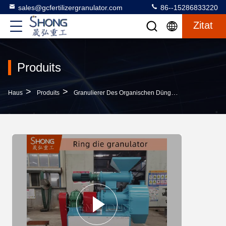
sales@gcfertilizergranulator.com
86--15286833220
Zitat
Produits
>
>
>
Haus
Produits
Granulierer Des Organischen Düngemittels
55 KW 