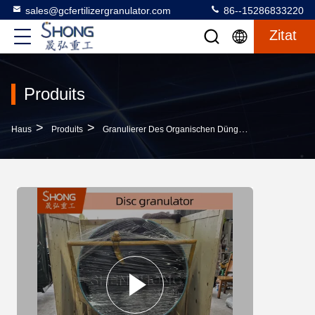
sales@gcfertilizergranulator.com
86--15286833220
Zitat
Produits
>
>
>
Haus
Produits
Granulierer Des Organischen Düngemittels
Scheib