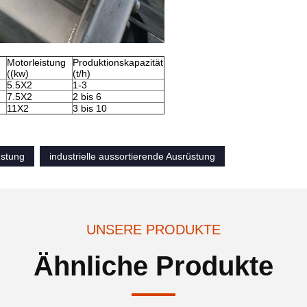
Motorleistung
Produktionskapazität
((kw)
(t/h)
5.5X2
1-3
7.5X2
2 bis 6
11X2
3 bis 10
üstung
industrielle aussortierende Ausrüstung
UNSERE PRODUKTE
Ähnliche Produkte