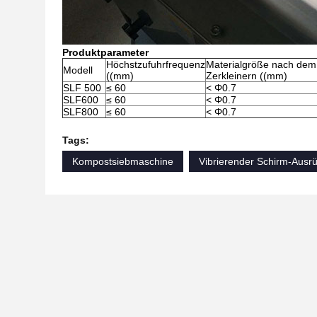
Produktparameter
Höchstzufuhrfrequenz
Materialgröße nach dem
Modell
((mm)
Zerkleinern ((mm)
SLF 500
≤ 60
< Φ0.7
SLF600
≤ 60
< Φ0.7
SLF800
≤ 60
< Φ0.7
Tags:
Kompostsiebmaschine
Vibrierender Schirm-Ausr