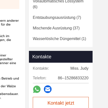
Vollautomatisches Lossystem
(6)
Entstaubungsausrüstung
(7)
nern anderer
für die
Mischende Ausrüstung
(37)
sich im
Wasserlösliche Düngemittel
(1)
gen, die
einer
Kontakte
stellter
renner eine
Kontakte:
Miss. Judy
Telefon:
86--15286833220
 Betrieb und
 der Walze
Lebensdauer.
.
Kontakt jetzt