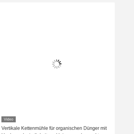
Video
Vertikale Kettenmühle für organischen Dünger mit
Dop