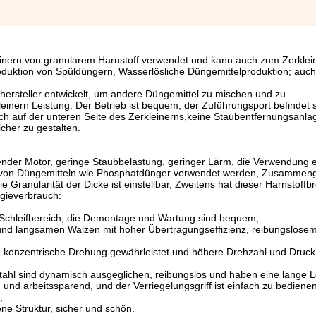
einern von granularem Harnstoff verwendet und kann auch zum Zerklei
uktion von Spüldüngern, Wasserlösliche Düngemittelproduktion; auch 
lhersteller entwickelt, um andere Düngemittel zu mischen und zu
einern Leistung. Der Betrieb ist bequem, der Zuführungsport befindet 
ich auf der unteren Seite des Zerkleinerns,keine Staubentfernungsanla
cher zu gestalten.
ennender Motor, geringe Staubbelastung, geringer Lärm, die Verwendung 
ten von Düngemitteln wie Phosphatdünger verwendet werden, Zusammenge
e Granularität der Dicke ist einstellbar, Zweitens hat dieser Harnstoffb
rgieverbrauch:
den Schleifbereich, die Demontage und Wartung sind bequem;
 und langsamen Walzen mit hoher Übertragungseffizienz, reibungslosem
ne konzentrische Drehung gewährleistet und höhere Drehzahl und Druck
rstahl sind dynamisch ausgeglichen, reibungslos und haben eine lange 
 und arbeitssparend, und der Verriegelungsgriff ist einfach zu bedienen
;
ne Struktur, sicher und schön.