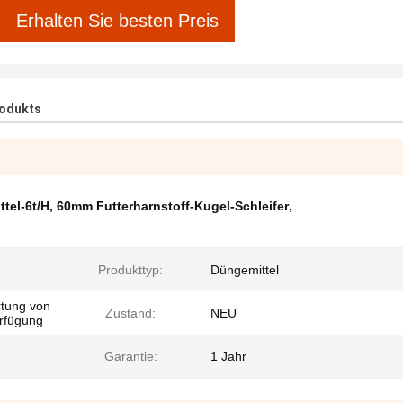
Erhalten Sie besten Preis
rodukts
tel-6t/H
,
60mm Futterharnstoff-Kugel-Schleifer
,
Produkttyp:
Düngemittel
rtung von
Zustand:
NEU
rfügung
Garantie:
1 Jahr