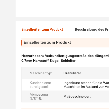
Einzelheiten zum Produkt
Beschreibung des P
Einzelheiten zum Produkt
Hervorheben:
Verbundfertigungsstraße des düngemit
0.7mm Harnstoff-Kugel-Schleifer
Maschinentyp:
Granulierer
Kundendienst
Ingenieure stehen für die Wa
bereitgestellt:
Maschinen im Ausland zur Ve
Abmessung
Maßgeschneidert
(L*B*H):