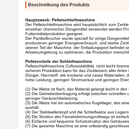
Beschreibung des Produkts
Hauptzweck: Pelletschleifmaschine
Der Pelletschleifmaschine wird hauptsächlich zum Zerkl
einzelner chemischer Düngemittel verwendet werden.Prod
Futtermittelproduktion geeignet.
Der Partikelbrucher wurde speziell für einige Düngemitte
produzieren.geringer Energieverbrauch, und starke Zerkl
oberen Teil der Maschine, der Entladungsport befindet s
Arbeitsumgebung zu optimieren, die Produktion menschli
Pelletvorteile der Schleifmaschine
Pelletschleifmaschine Zuflussstabilität, nicht leicht br
sicheren Produktion,kann für das Zerkleinern aller Ar
Dünger, Harnstoff, wie trockene und nasse Materialien, di
hohe Leistung, geringen Stromverlust und geringen Ene
(1) Die Walze ist flach, das Material gelangt leicht in 
(2) Die Getriebeübertragung erfolgt zwischen schnellen
geringer Geräuschbelastung.
(3) Die Walze hat ein automatisches Kugellager, das ei
aushält.
(4) Der Stahlwellenkopf und die Schleifwalze aus Legie
(5) Die Struktur des Feinabstimmungsrollwegs ist einfach
(6) Einfache und bequeme Schutzstruktur des Gehäuses
(7) Die gesamte Maschine ist eine vollständig geschlosse