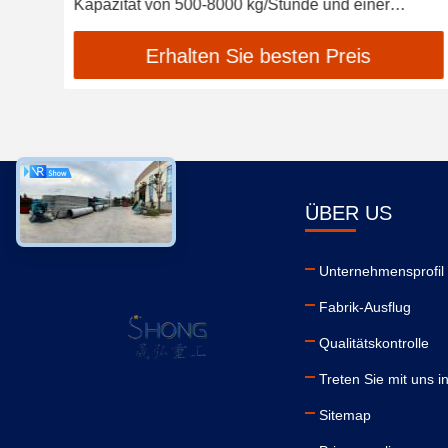
Kapazität von 500-8000 kg/Stunde und einer
Leistung von 5,5 kW~45 kW für die
Düngemittelproduktion
Erhalten Sie besten Preis
ÜBER US
Unternehmensprofil
Fabrik-Ausflug
Qualitätskontrolle
Treten Sie mit uns i
Sitemap