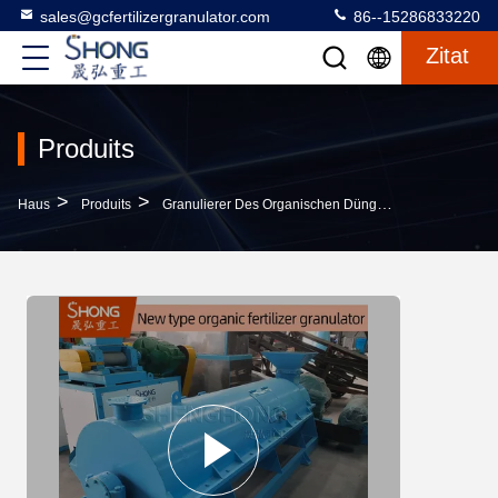
sales@gcfertilizergranulator.com
86--15286833220
Zitat
Produits
>
>
>
Haus
Produits
Granulierer Des Organischen Düngemittels
Standa