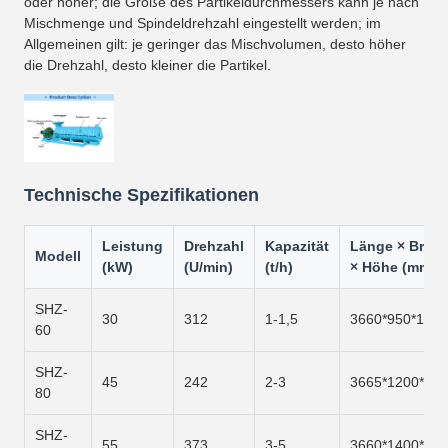
oder höher; die Größe des Partikeldurchmessers kann je nach
Mischmenge und Spindeldrehzahl eingestellt werden; im
Allgemeinen gilt: je geringer das Mischvolumen, desto höher
die Drehzahl, desto kleiner die Partikel.
Technische Spezifikationen
Leistung
Drehzahl
Kapazität
Länge × Breit
Modell
(kW)
(U/min)
(t/h)
× Höhe (mm)
SHZ-
30
312
1-1,5
3660*950*1050
60
SHZ-
45
242
2-3
3665*1200*12
80
SHZ-
55
373
3-5
3660*1400*15