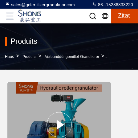
sales@gcfertilizergranulator.com
86--15286833220
Zitat
Produits
>
>
>
Haus
Produits
Verbunddüngemittel-Granulierer
Hydraulischer Ext