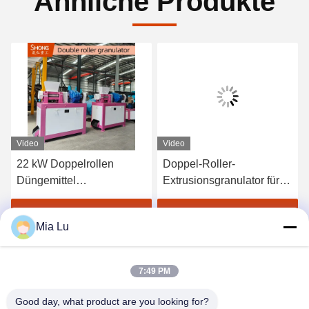
Ähnliche Produkte
Video
Video
22 kW Doppelrollen
Doppel-Roller-
Düngemittel
Extrusionsgranulator für
Granulationsmaschine für
Zusammengesetzte
Trockengranulation mit
Düngemittel ohne
Erhalten Sie besten Preis
Erhalten Sie besten Preis
Mia Lu
Kohlenstoffstahlkonstruktion
Trocknungsverfahren
7:49 PM
Good day, what product are you looking for?