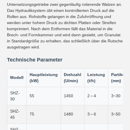
Untersetzungsgetriebe zwei gegenläufig rotierende Walzen an.
Das Hydrauliksystem übt einen kontrollierten Druck auf die
Rollen aus. Rohstoffe gelangen in die Zufuhröffnung und
werden unter hohem Druck zu dichten Platten oder Streifen
komprimiert. Nach dem Entformen fällt das Material in die
Brech- und Formkammer und wird dann gesiebt, um Granulat
in Standardgröße zu erhalten, das schließlich über die Rutsche
ausgetragen wird.
Technische Parameter
Hauptleistung
Drehzahl
Leistung
Partikelg
Modell
(kW)
(U/min)
(t/h)
(mm)
SHZ-
55
1450
2～4
3~30
30
SHZ-
75
1480
3～6
3~50
45
SHZ-