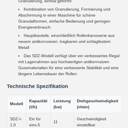
Granulierung, einmal geformt
Kombination von Granulierung, Formierung und
Abschirmung in einer Maschine für schöne
Granulatformen, einfache Bedienung und geringen
Energieverbrauch
Hauptbauteile, einschließlich Rollenkarosserie aus
neuem antikorrosiven, tragbaren und schlagfestem
Metall
Das SDZ-Modell verfügt über ein verbessertes Regal
mit Lagerrahmen aus hochwertigen antikorrosiven
Gussmaterialien für eine verbesserte Stabilität und eine
längere Lebensdauer der Rollen
Technische Spezifikation
Kapazität
Leistung
Drehgeschwindigkeit
G
Modell
(t/h)
(kw)
(r/min)
(
SDZ-I-
Ein für
Geschwindigkeit
1
11
1.0
eins.5
einstellbar
1