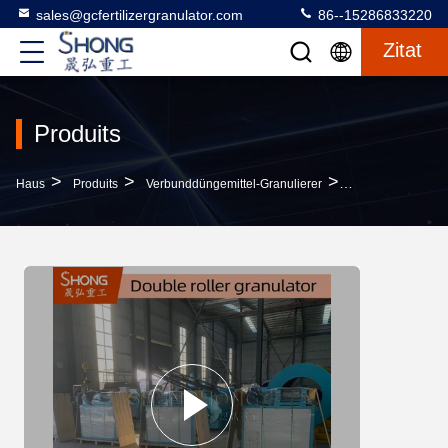
sales@gcfertilizergranulator.com
86--15286833220
Zitat
Produits
>
>
>
Haus
Produits
Verbunddüngemittel-Granulierer
Kohlenstoffstahl