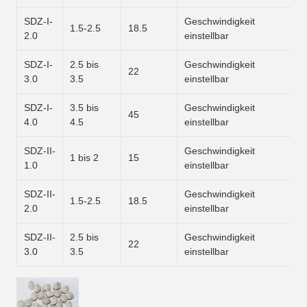
SDZ-I-
Geschwindigkeit
1
1.5-2.5
18.5
2.0
einstellbar
1
SDZ-I-
2.5 bis
Geschwindigkeit
1
22
3.0
3.5
einstellbar
1
SDZ-I-
3.5 bis
Geschwindigkeit
1
45
4.0
4.5
einstellbar
×
SDZ-II-
Geschwindigkeit
1
1 bis 2
15
1.0
einstellbar
1
SDZ-II-
Geschwindigkeit
1
1.5-2.5
18.5
2.0
einstellbar
1
SDZ-II-
2.5 bis
Geschwindigkeit
1
22
3.0
3.5
einstellbar
×