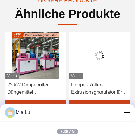
UNSERE PRODUKTE
Ähnliche Produkte
Video
Video
22 kW Doppelrollen
Doppel-Roller-
Düngemittel
Extrusionsgranulator für
Granulationsmaschine für
Zusammengesetzte
Trockengranulation mit
Düngemittel ohne
Erhalten Sie besten Preis
Erhalten Sie besten Preis
Mia Lu
Kohlenstoffstahlkonstruktion
Trocknungsverfahren
3:39 AM