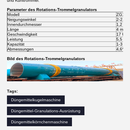
und Kühltrommel.
Parameter des Rotations-Trommelgranulators
Modell
ZG1.2*
Neigungswinkel
2-2.5°
Innendurchmesser
1,2 m
Länge
4 m
Geschwindigkeit
17 U/m
Leistung
5,5 kW
Kapazität
1-3 t/h
Abmessungen
4,6*2,2
Bild des Rotations-Trommelgranulators
Tags:
Düngemittelkugelmaschine
Düngemittel-Granulations-Ausrüstung
Düngemittelkörnchenmaschine