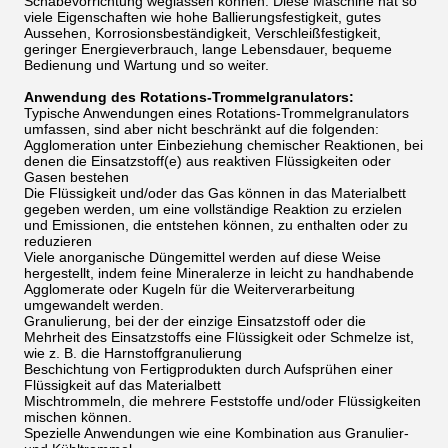
Schabevorrichtung weglassen können. Diese Maschine hat so
viele Eigenschaften wie hohe Ballierungsfestigkeit, gutes
Aussehen, Korrosionsbeständigkeit, Verschleißfestigkeit,
geringer Energieverbrauch, lange Lebensdauer, bequeme
Bedienung und Wartung und so weiter.
Anwendung des Rotations-Trommelgranulators:
Typische Anwendungen eines Rotations-Trommelgranulators
umfassen, sind aber nicht beschränkt auf die folgenden:
Agglomeration unter Einbeziehung chemischer Reaktionen, bei
denen die Einsatzstoff(e) aus reaktiven Flüssigkeiten oder
Gasen bestehen
Die Flüssigkeit und/oder das Gas können in das Materialbett
gegeben werden, um eine vollständige Reaktion zu erzielen
und Emissionen, die entstehen können, zu enthalten oder zu
reduzieren
Viele anorganische Düngemittel werden auf diese Weise
hergestellt, indem feine Mineralerze in leicht zu handhabende
Agglomerate oder Kugeln für die Weiterverarbeitung
umgewandelt werden.
Granulierung, bei der der einzige Einsatzstoff oder die
Mehrheit des Einsatzstoffs eine Flüssigkeit oder Schmelze ist,
wie z. B. die Harnstoffgranulierung
Beschichtung von Fertigprodukten durch Aufsprühen einer
Flüssigkeit auf das Materialbett
Mischtrommeln, die mehrere Feststoffe und/oder Flüssigkeiten
mischen können.
Spezielle Anwendungen wie eine Kombination aus Granulier-