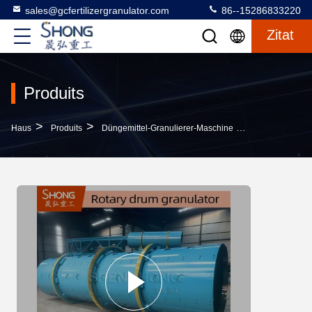
sales@gcfertilizergranulator.com
86--15286833220
Zitat
Produits
>
>
>
Haus
Produits
Düngemittel-Granulierer-Maschine
Rotary-Trommel