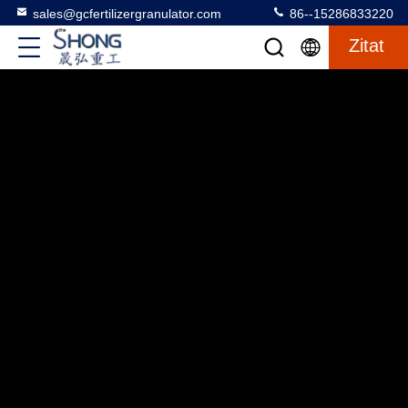
sales@gcfertilizergranulator.com
86--15286833220
Zitat