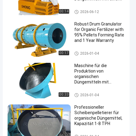
Kapazität von 1 bis 4
Tonnen pro Stunde und
Granulierer des organischen D
00:14
2026-06-12
einer Granulationsrate
üngemittels
von ≥ 95%
Robust Drum Granulator
for Organic Fertilizer with
95% Pellets Forming Rate
and 1 Year Warranty
Granulierer des organischen D
00:17
2026-01-04
üngemittels
Maschine für die
Produktion von
organischen
Düngemitteln mit
Scheibengranulator
Granulierer des organischen D
00:33
2026-01-04
üngemittels
Professioneller
Scheibenpelletierer für
organische Düngemittel,
Kapazität 1-8 TPH
Granulierer des organischen D