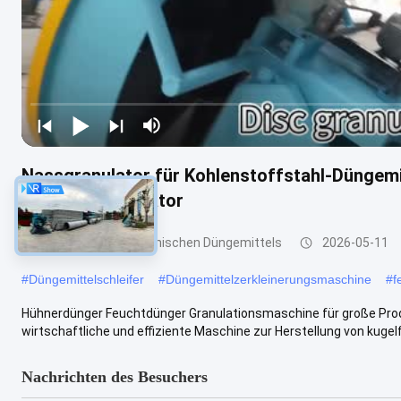
Nassgranulator für Kohlenstoffstahl-Düngemi
Scheibengranulator
Granulierer des organischen Düngemittels
2026-05-11
#
Düngemittelschleifer
#
Düngemittelzerkleinerungsmaschine
#
f
Hühnerdünger Feuchtdünger Granulationsmaschine für große Produ
wirtschaftliche und effiziente Maschine zur Herstellung von kugelf
Nachrichten des Besuchers