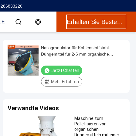
5286833220
Erhalten Sie Besten Preis
LE
Nassgranulator für Kohlenstoffstahl-
Düngemittel für 2-6 mm organische
Dünger-Scheibengranulator
Jetzt Chatten
Mehr Erfahren
Verwandte Videos
Maschine zum
Pelletisieren von
organischen
Düngemitteln mit einer