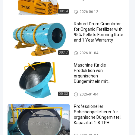
Kapazität von 1 bis 4
Tonnen pro Stunde und
Granulierer des organischen D
00:14
2026-06-12
einer Granulationsrate
üngemittels
von ≥ 95%
Robust Drum Granulator
for Organic Fertilizer with
95% Pellets Forming Rate
and 1 Year Warranty
Granulierer des organischen D
00:17
2026-01-04
üngemittels
Maschine für die
Produktion von
organischen
Düngemitteln mit
Scheibengranulator
Granulierer des organischen D
00:33
2026-01-04
üngemittels
Professioneller
Scheibenpelletierer für
organische Düngemittel,
Kapazität 1-8 TPH
Granulierer des organischen D