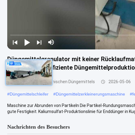
Düngemittelgranulator mit keiner Rücklaufmat
Festigkeit für effiziente Düngemittelprodukti
Granulierer des organischen Düngemittels
2026-05-06
#
Düngemittelschleifer
#
Düngemittelzerkleinerungsmaschine
#
f
Maschine zur Abrunden von Partikeln Die Partikel-Rundungsmaschi
gute Festigkeit. Kaliumsulfat-Produktionslinie für Enddünger in Kuge
Nachrichten des Besuchers