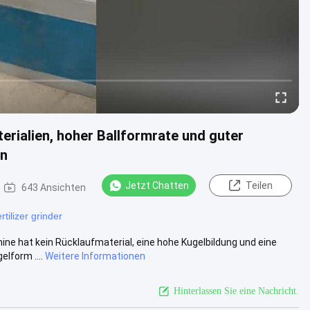
erialien, hoher Ballformrate und guter
on
Jetzt Chatten
Teilen
643 Ansichten
ertilizer grinder
ne hat kein Rücklaufmaterial, eine hohe Kugelbildung und eine
lform ....
Weitere Informationen
Hinterlassen Sie eine Nachricht.