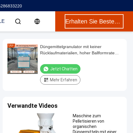
5286833220
Erhalten Sie Besten Preis
LE
Düngemittelgranulator mit keiner
Rücklaufmaterialien, hoher Ballformrate
und guter Festigkeit für effiziente
Düngemittelproduktion
Jetzt Chatten
Mehr Erfahren
Verwandte Videos
Maschine zum
Pelletisieren von
organischen
Düngemitteln mit einer