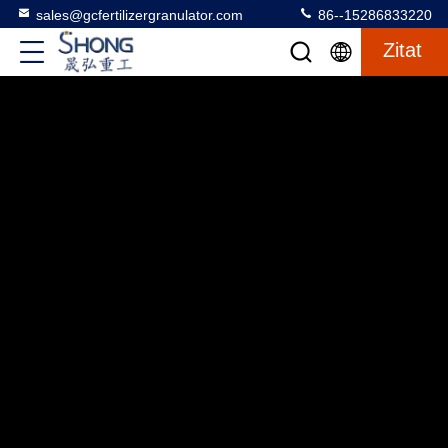
sales@gcfertilizergranulator.com
86--15286833220
Zitat