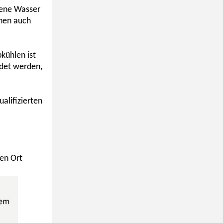
tene Wasser
nnen auch
kühlen ist
ndet werden,
ualifizierten
ten Ort