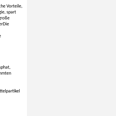
che Vorteile,
ie, spart
 große
erDie
e
phat,
immten
telpartikel