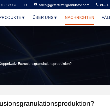
LOGY CO., LTD.
sales@gcfertilizergranulator.com
86--1
PRODUKTE
ÜBER UNS
NACHRICHTEN
FÄL
Doppelwalz-Extrusionsgranulationsproduktion?
rusionsgranulationsproduktion?