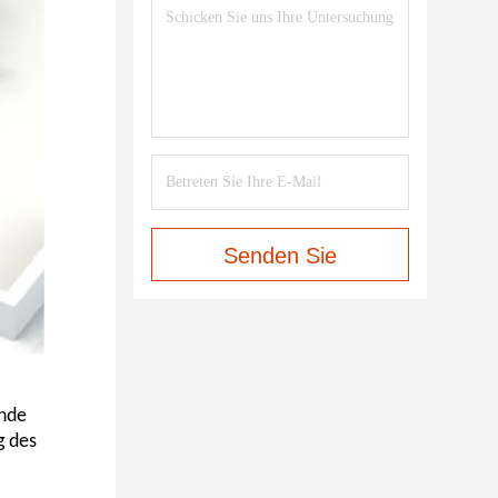
Senden Sie
ende
g des