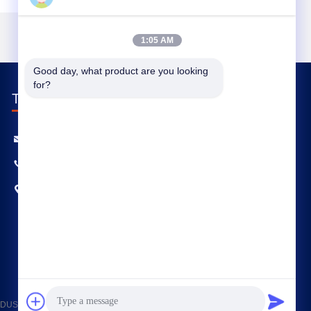
1:05 AM
Good day, what product are you looking 
for?
TRETEN SIE MIT UNS IN VERBINDUNG
sales@gcfertilizergranulator.com
86--15286833220
Nr. 416, 9. Etage, Gebäude B, Shenglong Central
Plaza, High-Tech-Zone, Zhengzhou, Provinz
Henan
NDUSTRY TECHNOLOGY CO., LTD. . Alle Rechte vorbehalten.