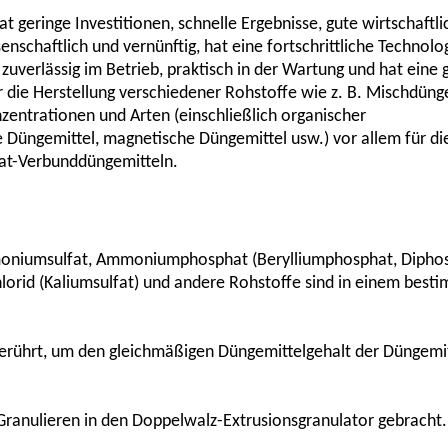
at geringe Investitionen, schnelle Ergebnisse, gute wirtschaftli
schaftlich und vernünftig, hat eine fortschrittliche Technolog
l, zuverlässig im Betrieb, praktisch in der Wartung und hat eine
r die Herstellung verschiedener Rohstoffe wie z. B. Mischdüng
entrationen und Arten (einschließlich organischer
 Düngemittel, magnetische Düngemittel usw.) vor allem für di
at-Verbunddüngemitteln.
niumsulfat, Ammoniumphosphat (Berylliumphosphat, Diphos
lorid (Kaliumsulfat) und andere Rohstoffe sind in einem best
erührt, um den gleichmäßigen Düngemittelgehalt der Düngemit
ranulieren in den Doppelwalz-Extrusionsgranulator gebracht.