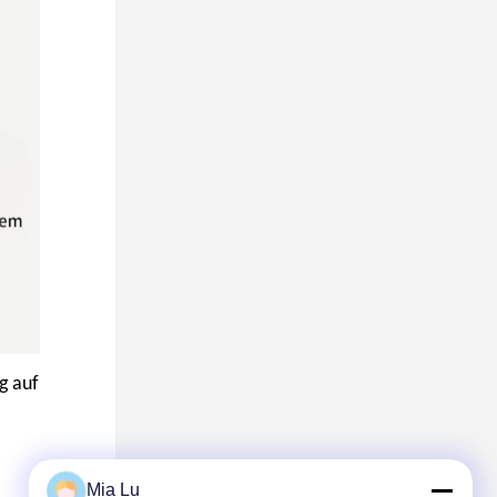
g auf
Mia Lu