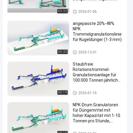
Produktionslinie für Verbundd
03:32
2026-01-06
ünger
angepasste 20%-48%
NPK
Trommelgranulationslinie
für Kugeldünger (1-3 mm)
Produktionslinie für Verbundd
00:35
2025-12-01
ünger
Staubfreie
Rotationstrommel-
Granulationsanlage für
100.000 Tonnen jährliche
Produktion von
Kugelpartikeln 1 mm-3
Produktionslinie für Verbundd
00:19
2026-01-16
mm mit NPK-Gehalt
ünger
20%-48%
NPK-Drum Granulatoren
für Düngemittel mit
hoher Kapazität mit 1-10
Tonnen pro Stunde,
umweltfreundlich und
runden Granulaten
Produktionslinie für Verbundd