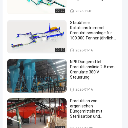
Fertigungsstraße des organis
00:20
2025-12-01
chen Düngemittels
Staubfreie
Rotationstrommel-
Granulationsanlage für
100.000 Tonnen jährliche
Produktion von
Kugelpartikeln 1 mm-3
Produktionslinie für Verbundd
00:19
2026-01-16
mm mit NPK-Gehalt
ünger
20%-48%
NPK Düngemittel-
Produktionslinie 2-5 mm
Granulate 380 V
Steuerung
Produktionslinie für Verbundd
00:41
2026-01-16
ünger
Produktion von
organischen
Düngemitteln mit
Sterilisation und
Deodorierung für 3-5 T/H
Ausgang und 95%
Fertigungsstraße des organis