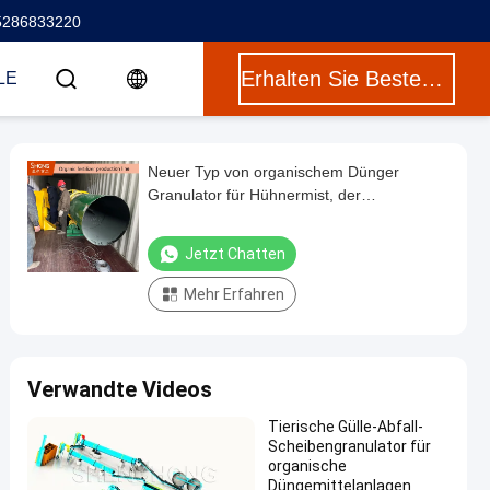
5286833220
Erhalten Sie Besten Preis
LE
Neuer Typ von organischem Dünger
Granulator für Hühnermist, der
kugelförmige Granulate mit einer Kapazität
von 1 bis 20 Tonnen pro Stunde produziert
Jetzt Chatten
und kein Binder benötigt
Mehr Erfahren
Verwandte Videos
Tierische Gülle-Abfall-
Scheibengranulator für
organische
Düngemittelanlagen