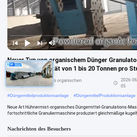
Neuer Typ von organischem Dünger Granulator
mit einer Kapazität von 1 bis 20 Tonnen pro S
2026-06
Fertigungsstraße des organischen
Düngemittels
05
#
Düngemittelproduktionsanlage
#
DüngemittelProduktionsanlage
Neue Art Hühnermist-organisches Düngemittel-Granulations-Mas
fortschrittliche Granuliermaschine produziert gleichmäßige kugelf
Nachrichten des Besuchers